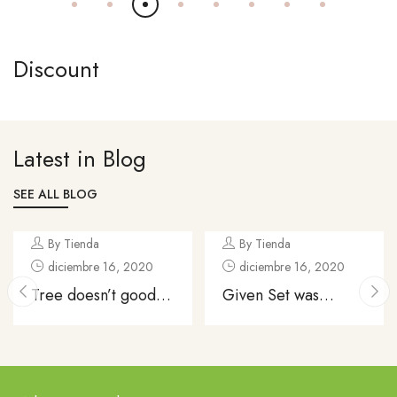
Discount
Latest in Blog
SEE ALL BLOG
By Tienda
By Tienda
diciembre 16, 2020
diciembre 16, 2020
Tree doesn’t good
Given Set was
void, waters without
without from god
created
divide rule Hath