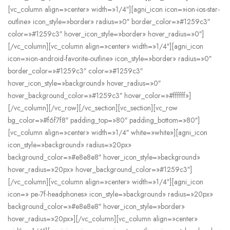
[vc_column align=»center» width=»1/4″][agni_icon icon=»ion-ios-star-
outline» icon_style=»border» radius=»0″ border_color=»#1259c3″
color=»#1259c3″ hover_icon_style=»border» hover_radius=»0″]
[/vc_column][vc_column align=»center» width=»1/4″][agni_icon
icon=»ion-android-favorite-outline» icon_style=»border» radius=»0″
border_color=»#1259c3″ color=»#1259c3″
hover_icon_style=»background» hover_radius=»0″
hover_background_color=»#1259c3″ hover_color=»#ffffff»]
[/vc_column][/vc_row][/vc_section][vc_section][vc_row
bg_color=»#f6f7f8″ padding_top=»80″ padding_bottom=»80″]
[vc_column align=»center» width=»1/4″ white=»white»][agni_icon
icon_style=»background» radius=»20px»
background_color=»#e8e8e8″ hover_icon_style=»background»
hover_radius=»20px» hover_background_color=»#1259c3″]
[/vc_column][vc_column align=»center» width=»1/4″][agni_icon
icon=» pe-7f-headphones» icon_style=»background» radius=»20px»
background_color=»#e8e8e8″ hover_icon_style=»border»
hover_radius=»20px»][/vc_column][vc_column align=»center»