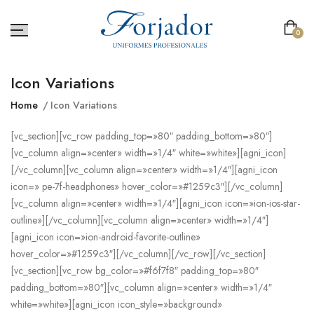
0
Icon Variations
Home
Icon Variations
[vc_section][vc_row padding_top=»80″ padding_bottom=»80″]
[vc_column align=»center» width=»1/4″ white=»white»][agni_icon]
[/vc_column][vc_column align=»center» width=»1/4″][agni_icon
icon=» pe-7f-headphones» hover_color=»#1259c3″][/vc_column]
[vc_column align=»center» width=»1/4″][agni_icon icon=»ion-ios-star-
outline»][/vc_column][vc_column align=»center» width=»1/4″]
[agni_icon icon=»ion-android-favorite-outline»
hover_color=»#1259c3″][/vc_column][/vc_row][/vc_section]
[vc_section][vc_row bg_color=»#f6f7f8″ padding_top=»80″
padding_bottom=»80″][vc_column align=»center» width=»1/4″
white=»white»][agni_icon icon_style=»background»