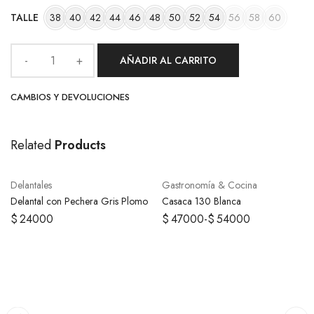
TALLE
38
40
42
44
46
48
50
52
54
56
58
60
AÑADIR AL CARRITO
CAMBIOS Y DEVOLUCIONES
Related
Products
SELECCIONAR OPCIONES
SELECCIONAR OPCIONES
Delantales
Gastronomía & Cocina
Delantal con Pechera Gris Plomo
Casaca 130 Blanca
$
24000
$
47000
-
$
54000