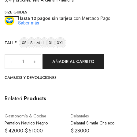
3/4 y broches. Tela Arciel anti-mancha.
SIZE GUIDES
Hasta 12 pagos sin tarjeta
con Mercado Pago.
Saber más
TALLE
XS
S
M
L
XL
XXL
AÑADIR AL CARRITO
CAMBIOS Y DEVOLUCIONES
Related
Products
SELECCIONAR OPCIONES
SELECCIONAR OPCIONES
Gastronomía & Cocina
Delantales
Pantalon Nautico Negro
Delantal Simula Chaleco
$
42000
-
$
51000
$
28000