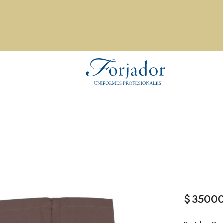
$
3500