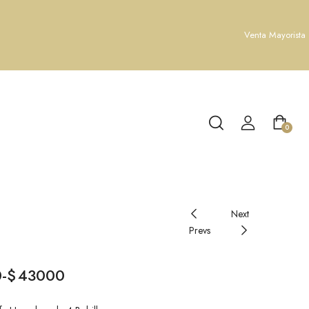
Venta Mayorista
0
Next
Prevs
0
-
$
43000