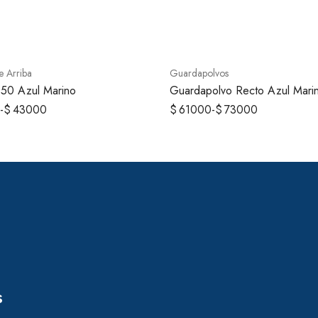
AGOTADO
e Arriba
Guardapolvos
350 Azul Marino
Guardapolvo Recto Azul Mari
-
$
43000
$
61000
-
$
73000
s