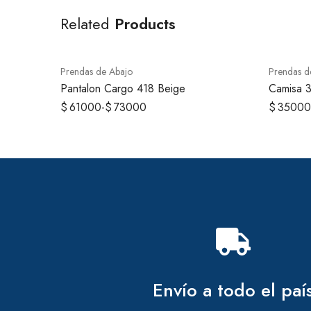
Related
Products
Prendas de Abajo
Prendas d
Pantalon Cargo 418 Beige
Camisa 
$
61000
-
$
73000
$
35000
Envío a todo el paí