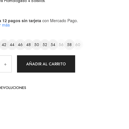
fa Homologado 4 Bolsillos.
 12 pagos sin tarjeta
con Mercado Pago.
r más
42
44
46
48
50
52
54
56
58
60
AÑADIR AL CARRITO
DEVOLUCIONES