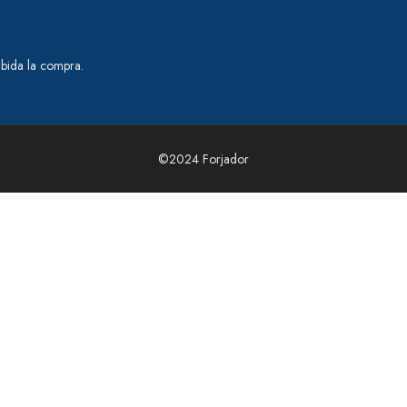
ibida la compra.
©2024 Forjador