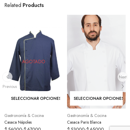
Related
Products
AGOTADO
Next
Previous
SELECCIONAR OPCIONES
SELECCIONAR OPCIONES
Gastronomía & Cocina
Gastronomía & Cocina
Casaca Nápoles
Casaca Paris Blanca
$
56000
-
$
67000
$
53000
-
$
65000